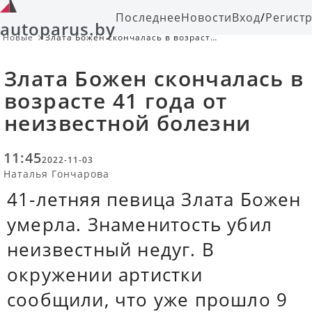
Последнее
Новости
Вход
/
Регист
autoparus.by
Новые
Злата Божен скончалась в возрасте
41 года от неизвестной болезни
Злата Божен скончалась в
возрасте 41 года от
неизвестной болезни
11:45
2022-11-03
Наталья Гончарова
41-летняя певица Злата Божен
умерла. Знаменитость убил
неизвестный недуг. В
окружении артистки
сообщили, что уже прошло 9