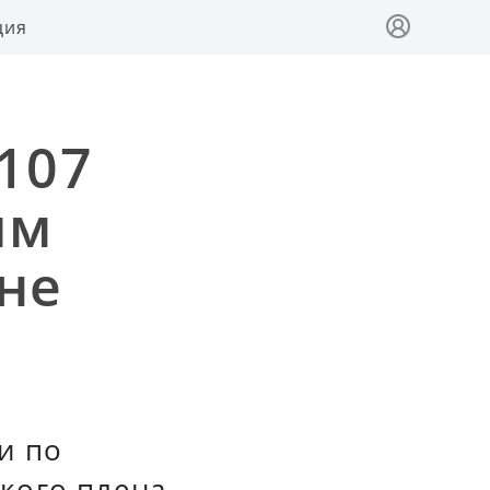
ция
107
ым
не
и по
кого плена.