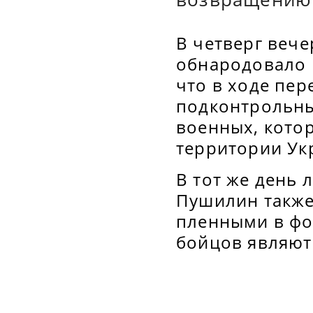
В четверг веч
обнародовало 
что в ходе пе
подконтрольны
военных, кото
территории Ук
В тот же день
Пушилин также
пленными в фор
бойцов являют