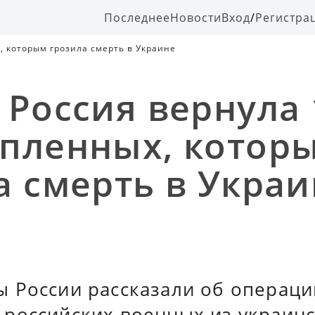
Последнее
Новости
Вход
/
Регистра
, которым грозила смерть в Украине
 Россия вернула 
пленных, котор
а смерть в Украи
 России рассказали об операци
российских военных из украинс