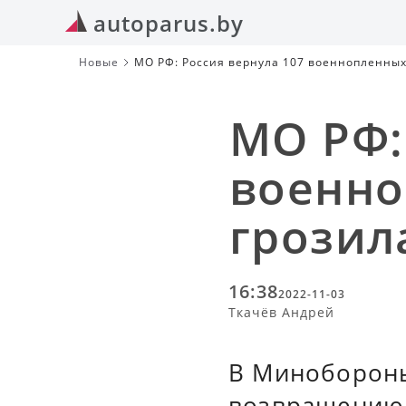
autoparus.by
Новые
МО РФ: Россия вернула 107 военнопленных
МО РФ:
военно
грозил
16:38
2022-11-03
Ткачёв Андрей
В Минобороны
возвращению 