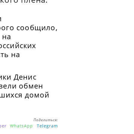
и
рого сообщило,
 на
оссийских
ть на
ики Денис
овели обмен
вшихся домой
Поделиться:
ber
WhatsApp
Telegram