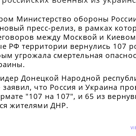
ером Министерство обороны Росси
новый пресс-релиз, в рамках кото
реговоров между Москвой и Киевом
е РФ территории вернулись 107 р
рым угрожала смертельная опаснос
раины.
 лидер Донецкой Народной республ
 заявил, что Россия и Украина пр
мате "107 на 107", и 65 из верну
ся жителями ДНР.
Vi