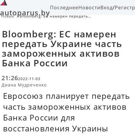
Последнее
Новости
Вход
/
Регист
autoparus.by
Новые
Bloomberg: ЕС намерен передать
Украине часть замороженных
активов Банка России
Bloomberg: ЕС намерен
передать Украине часть
замороженных активов
Банка России
21:26
2022-11-03
Диана Мудреченко
Евросоюз планирует передать
часть замороженных активов
Банка России для
восстановления Украины