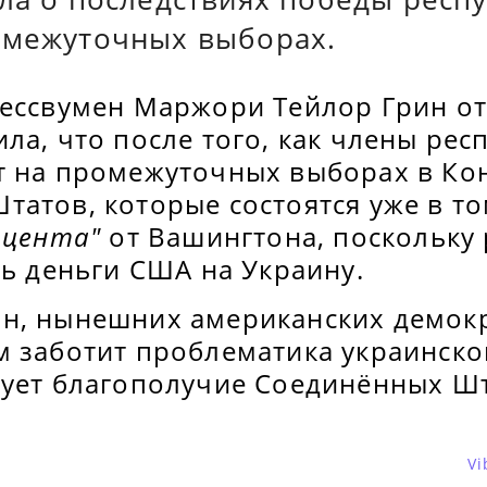
омежуточных выборах.
рессвумен Маржори Тейлор Грин от
ла, что после того, как члены рес
т на промежуточных выборах в Ко
атов, которые состоятся уже в то
 цента"
от Вашингтона, поскольку
ть деньги США на Украину.
н, нынешних американских демокр
м заботит проблематика украинско
нует благополучие Соединённых Шт
Vi