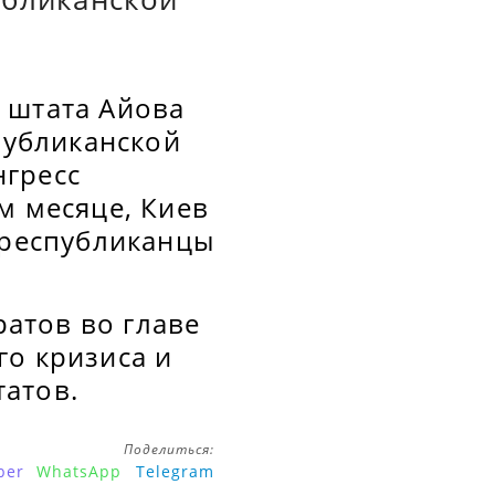
 штата Айова
публиканской
нгресс
м месяце, Киев
 республиканцы
атов во главе
го кризиса и
атов.
Поделиться:
ber
WhatsApp
Telegram