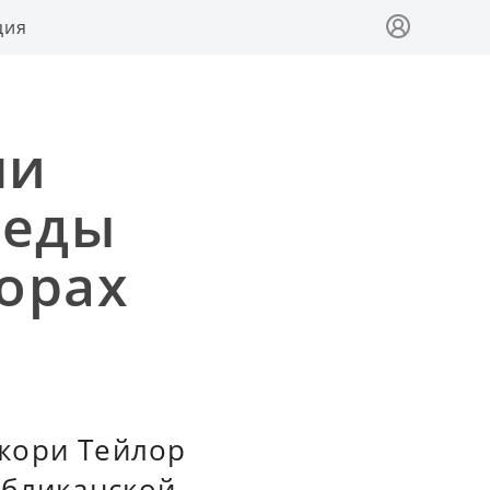
ция
ни
беды
орах
жори Тейлор
убликанской