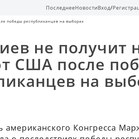
Последнее
Новости
Вход
/
Регистра
сле победы республиканцев на выборах
Киев не получит 
от США после по
ликанцев на выб
ь американского Конгресса Мар
ала о последствиях победы респ