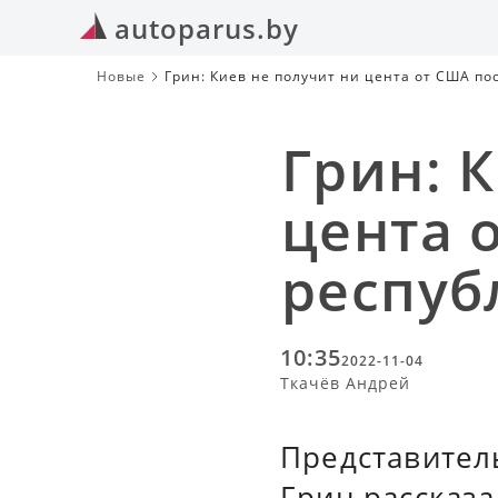
autoparus.by
Новые
Грин: Киев не получит ни цента от США по
Грин: 
цента 
респуб
10:35
2022-11-04
Ткачёв Андрей
Представител
Грин рассказ