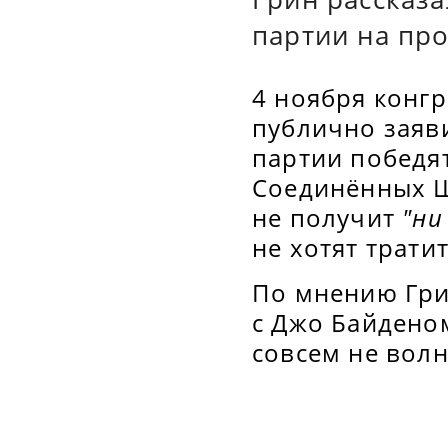
партии на пр
4 ноября конг
публично заяви
партии победя
Соединённых Шт
не получит
"ни
не хотят трати
По мнению Гри
с Джо Байдено
совсем не вол