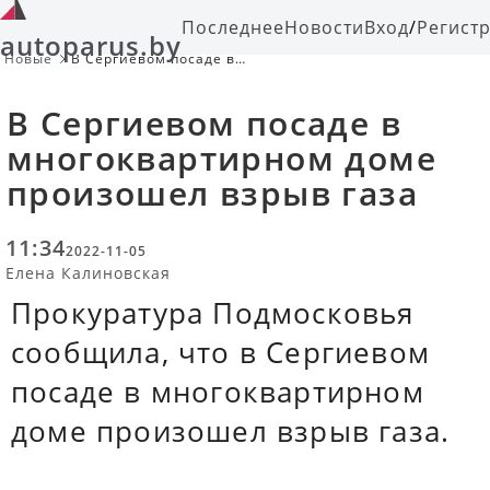
Последнее
Новости
Вход
/
Регист
autoparus.by
Новые
В Сергиевом посаде в
многоквартирном доме произошел
взрыв газа
В Сергиевом посаде в
многоквартирном доме
произошел взрыв газа
11:34
2022-11-05
Елена Калиновская
Прокуратура Подмосковья
сообщила, что в Сергиевом
посаде в многоквартирном
доме произошел взрыв газа.