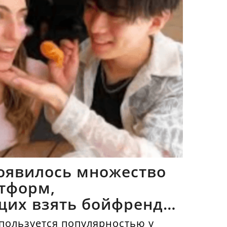
оявилось множество
тформ,
щих взять бойфрендов
пользуется популярностью у