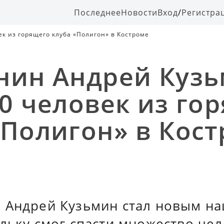
Последнее
Новости
Вход
/
Регистра
к из горящего клуба «Полигон» в Костроме
нин Андрей Куз
00 человек из го
«Полигон» в Кос
 Андрей Кузьмин стал новым н
ольку смог спасти множество че