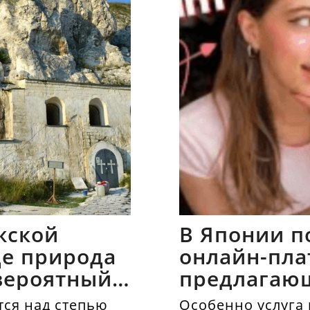
жской
В Японии п
где природа
онлайн-пла
вероятный
предлагаю
напрокат
ся над степью
Особенно услуга 