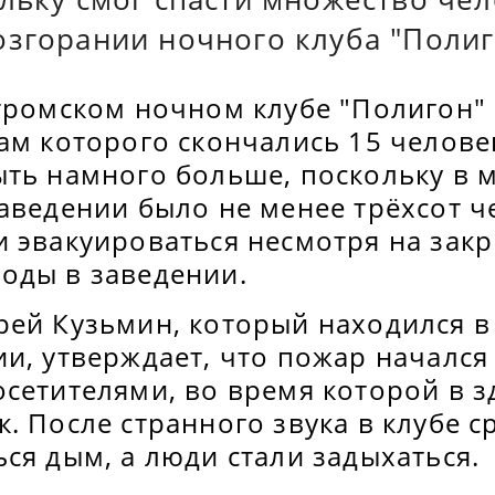
озгорании ночного клуба "Полиг
стромском ночном клубе "Полигон
ам которого скончались 15 челове
ыть намного больше, поскольку в 
аведении было не менее трёхсот ч
и эвакуироваться несмотря на зак
оды в заведении.
ей Кузьмин, который находился в 
и, утверждает, что пожар начался
сетителями, во время которой в з
. После странного звука в клубе с
ся дым, а люди стали задыхаться.