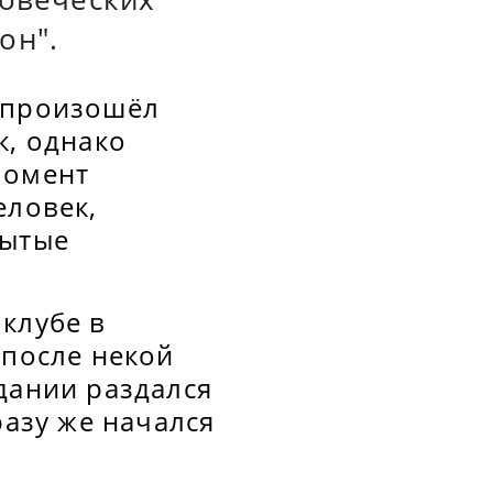
он".
" произошёл
к, однако
момент
еловек,
рытые
клубе в
 после некой
дании раздался
разу же начался