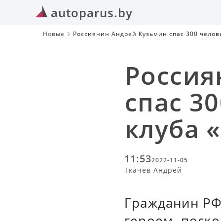
autoparus.by
Новые
Россиянин Андрей Кузьмин спас 300 челове
Россия
спас 3
клуба 
11:53
2022-11-05
Ткачёв Андрей
Гражданин РФ
героем, поск