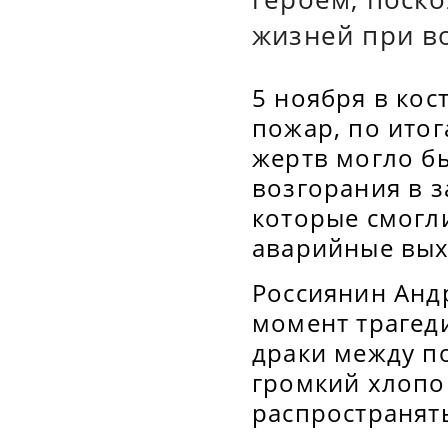
жизней при в
5 ноября в ко
пожар, по итог
жертв могло б
возгорания в з
которые смогл
аварийные вых
Россиянин Андр
момент трагеди
драки между по
громкий хлопок
распространять