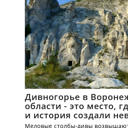
Дивногорье в Вороне
области - это место, 
и история создали не
синтез
Меловые столбы-дивы возвышают