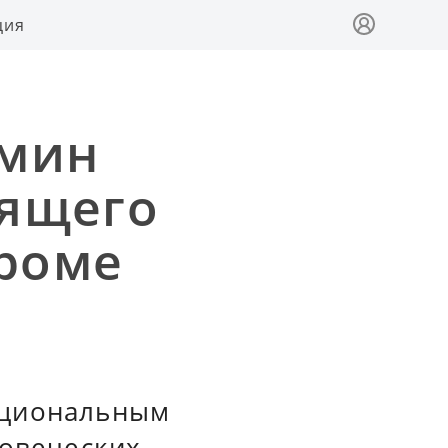
ция
ьмин
рящего
троме
ациональным
ловеческих