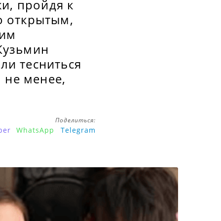
и, пройдя к
о открытым,
оим
Кузьмин
али тесниться
 не менее,
Поделиться:
ber
WhatsApp
Telegram