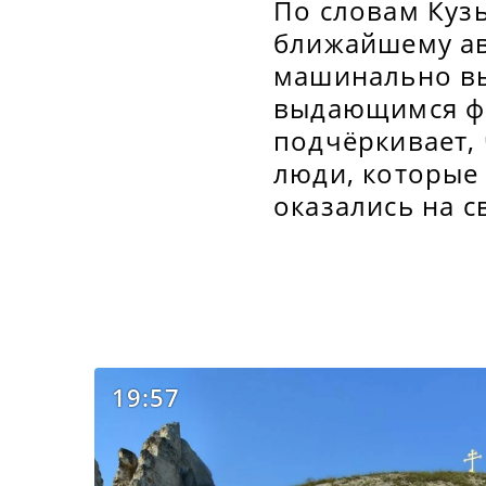
По словам Кузь
ближайшему ав
машинально вы
выдающимся фи
подчёркивает, 
люди, которые 
оказались на 
19:57