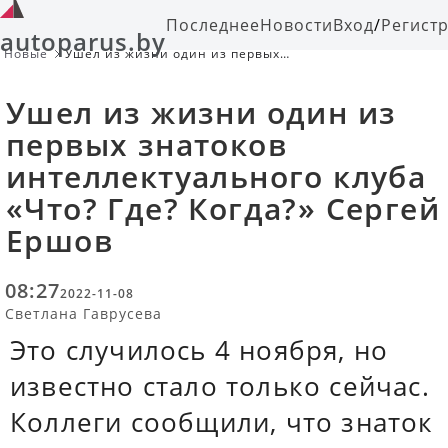
Последнее
Новости
Вход
/
Регист
autoparus.by
Новые
Ушел из жизни один из первых
знатоков интеллектуального клуба
«Что? Где? Когда?» Сергей Ершов
Ушел из жизни один из
первых знатоков
интеллектуального клуба
«Что? Где? Когда?» Сергей
Ершов
08:27
2022-11-08
Светлана Гаврусева
Это случилось 4 ноября, но
известно стало только сейчас.
Коллеги сообщили, что знаток