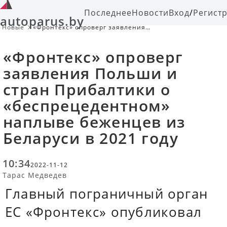
Последнее
Новости
Вход
/
Регист
autoparus.by
Новые
«Фронтекс» опроверг заявления
Польши и стран Прибалтики о
«беспрецедентном» наплыве
«Фронтекс» опроверг
беженцев из Беларуси в 2021 году
заявления Польши и
стран Прибалтики о
«беспрецедентном»
наплыве беженцев из
Беларуси в 2021 году
10:34
2022-11-12
Тарас Медведев
Главный пограничный орган
ЕС «Фронтекс» опубликовал