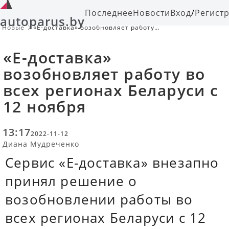
Последнее
Новости
Вход
/
Регист
autoparus.by
Новые
«Е-доставка» возобновляет работу
во всех регионах Беларуси с 12
ноября
«Е-доставка»
возобновляет работу во
всех регионах Беларуси с
12 ноября
13:17
2022-11-12
Диана Мудреченко
Сервис «Е-доставка» внезапно
принял решение о
возобновлении работы во
всех регионах Беларуси с 12