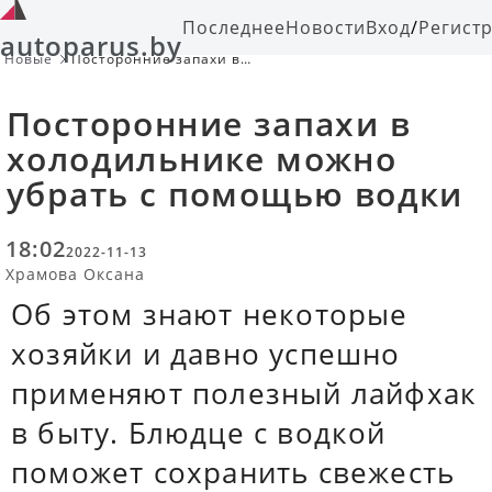
Последнее
Новости
Вход
/
Регист
autoparus.by
Новые
Посторонние запахи в
холодильнике можно убрать с
помощью водки
Посторонние запахи в
холодильнике можно
убрать с помощью водки
18:02
2022-11-13
Храмова Оксана
Об этом знают некоторые
хозяйки и давно успешно
применяют полезный лайфхак
в быту. Блюдце с водкой
поможет сохранить свежесть