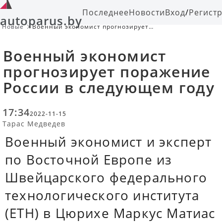
Последнее
Новости
Вход
/
Регист
autoparus.by
Новые
Военный экономист прогнозирует
поражение России в следующем
году
Военный экономист
прогнозирует поражение
России в следующем году
17:34
2022-11-15
Тарас Медведев
Военный экономист и эксперт
по Восточной Европе из
Швейцарского федерального
технологического института
(ETH) в Цюрихе Маркус Матиас