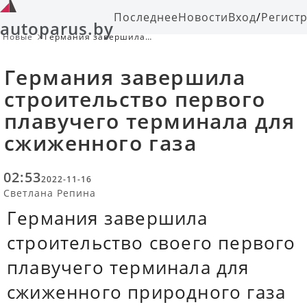
Последнее
Новости
Вход
/
Регист
autoparus.by
Новые
Германия завершила
строительство первого плавучего
терминала для сжиженного газа
Германия завершила
строительство первого
плавучего терминала для
сжиженного газа
02:53
2022-11-16
Светлана Репина
Германия завершила
строительство своего первого
плавучего терминала для
сжиженного природного газа