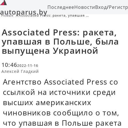
Последнее
Новости
Вход
/
Регист
autoparus.by
Новые
Associated Press: ракета, упавшая в
Польше, была выпущена Украиной
Associated Press: ракета,
упавшая в Польше, была
выпущена Украиной
10:46
2022-11-16
Алексей Гладкий
Агентство Associated Press со
ссылкой на источники среди
высших американских
чиновников сообщило о том,
что упавшая в Польше ракета