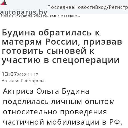
Последнее
Новости
Вход
/
Регист
autoparus.by
Новые
Будина обратилась к матерям
России, призвав готовить сыновей
к участию в спецоперации
Будина обратилась к
матерям России, призвав
готовить сыновей к
участию в спецоперации
13:07
2022-11-17
Наталья Гончарова
Актриса Ольга Будина
поделилась личным опытом
относительно проведения
частичной мобилизации в РФ.