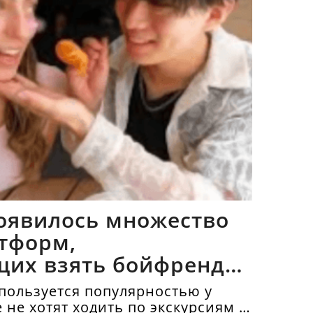
оявилось множество
тформ,
щих взять бойфрендов
пользуется популярностью у
е не хотят ходить по экскурсиям и