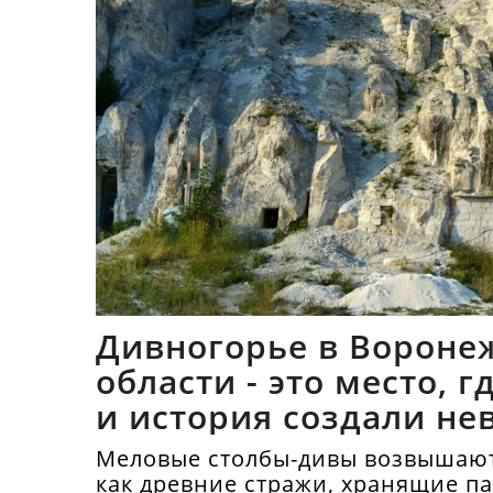
Дивногорье в Вороне
области - это место, 
и история создали не
синтез
Меловые столбы-дивы возвышают
как древние стражи, хранящие п