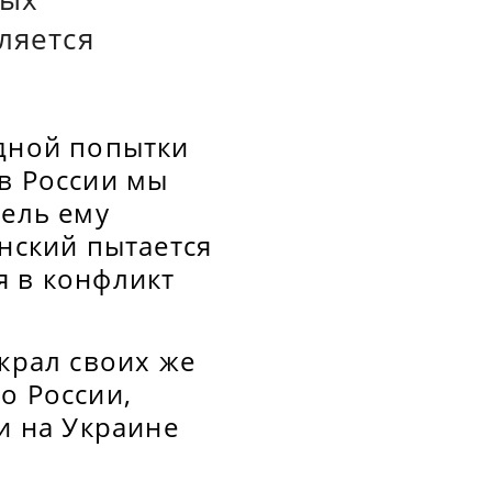
ляется
едной попытки
в России мы
тель ему
енский пытается
я в конфликт
крал своих же
о России,
и на Украине