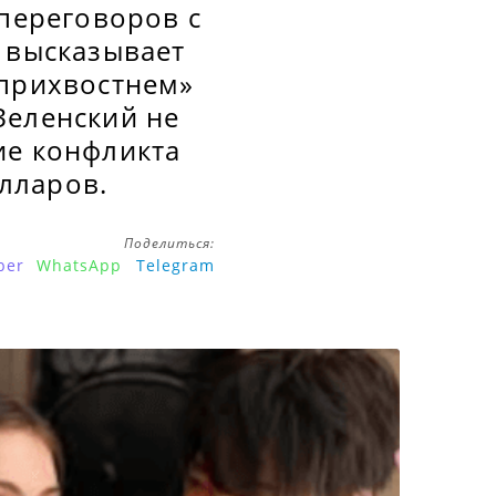
 переговоров с
 высказывает
«прихвостнем»
Зеленский не
ие конфликта
лларов.
Поделиться:
ber
WhatsApp
Telegram