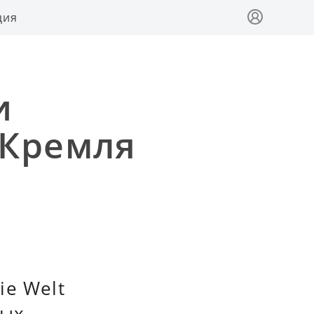
ция
и
 Кремля
ie Welt
ных