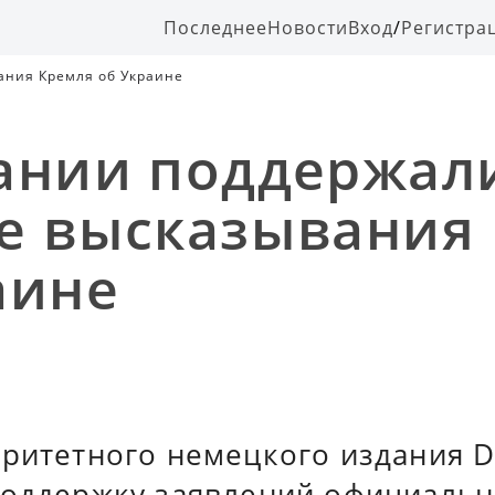
Последнее
Новости
Вход
/
Регистра
ания Кремля об Украине
ании поддержал
е высказывания
аине
ритетного немецкого издания D
поддержку заявлений официаль