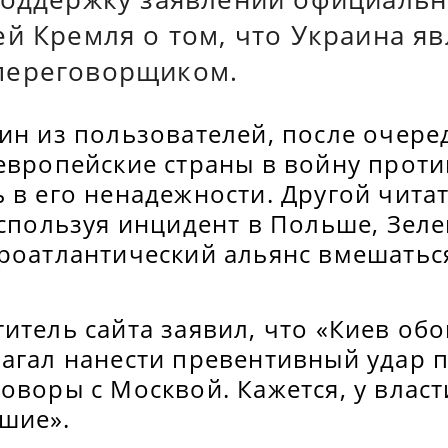
й Кремля о том, что Украина яв
переговорщиком.
дин из пользователей, после очер
европейские страны в войну проти
 в его ненадежности. Другой чита
используя инцидент в Польше, Зел
ероатлантический альянс вмешатьс
итель сайта заявил, что «Киев обо
агал нанести превентивный удар п
оворы с Москвой. Кажется, у власт
шие».