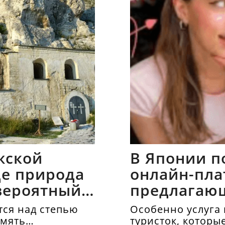
жской
В Японии п
где природа
онлайн-пла
вероятный
предлагаю
напрокат
ся над степью
Особенно услуга 
амять
туристок, которы