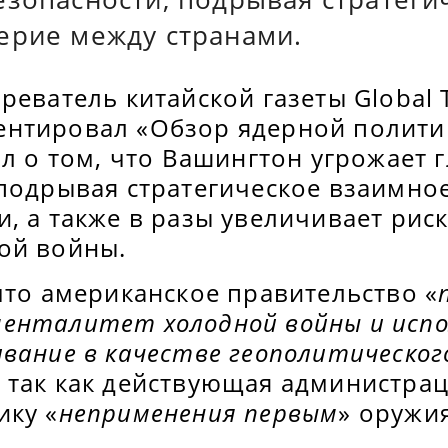
ерие между странами.
реватель китайской газеты Global 
нтировал «Обзор ядерной полити
ил о том, что Вашингтон угрожает
 подрывая стратегическое взаимно
, а также в разы увеличивает рис
ой войны.
что американское правительство «
енталитет холодной войны и исп
вание в качестве геополитическог
, так как действующая администра
ику «
неприменения первым
» оружи