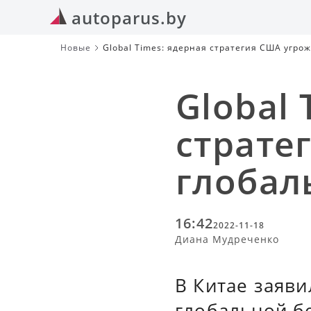
autoparus.by
Новые
Global Times: ядерная стратегия США угро
Global 
страте
глобал
16:42
2022-11-18
Диана Мудреченко
В Китае заяви
глобальной б