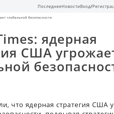
Последнее
Новости
Вход
/
Регистра
жает глобальной безопасности
Times: ядерная
гия США угрожае
ьной безопаснос
ли, что ядерная стратегия США 
езопасности, подрывая стратеги