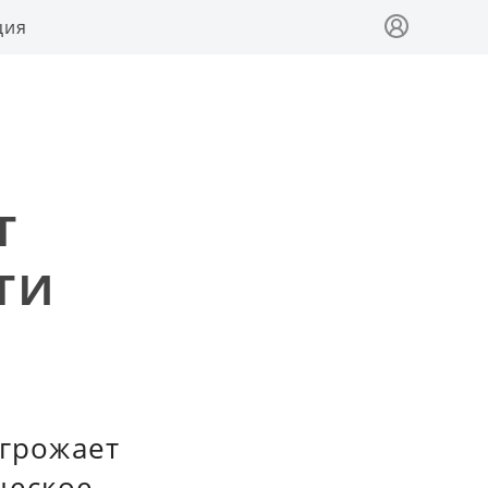
ция
т
ти
угрожает
ческое