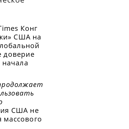
Times Конг
ки» США на
 глобальной
е доверие
к начала
продолжает
ользовать
о
ция США не
я массового