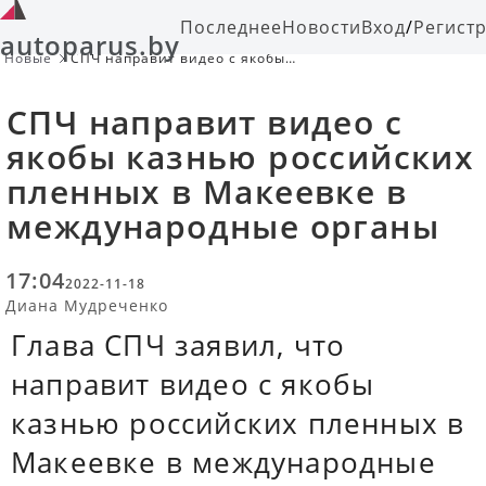
Последнее
Новости
Вход
/
Регист
autoparus.by
Новые
СПЧ направит видео с якобы
казнью российских пленных в
Макеевке в международные органы
СПЧ направит видео с
якобы казнью российских
пленных в Макеевке в
международные органы
17:04
2022-11-18
Диана Мудреченко
Глава СПЧ заявил, что
направит видео с якобы
казнью российских пленных в
Макеевке в международные