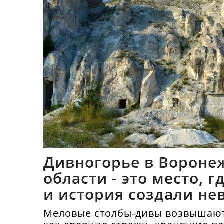
Дивногорье в Вороне
области - это место, 
и история создали не
синтез
Меловые столбы-дивы возвышают