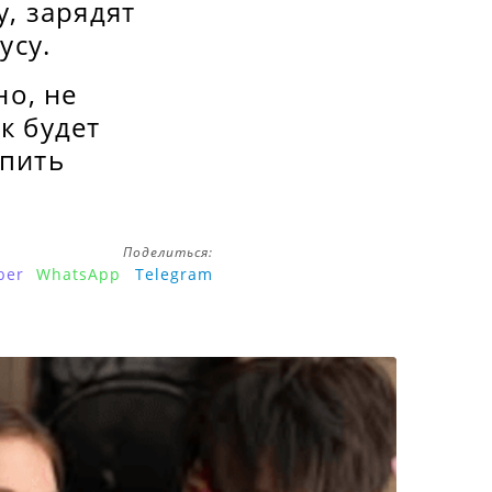
, зарядят
усу.
но, не
к будет
апить
Поделиться:
ber
WhatsApp
Telegram