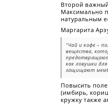
Второй важный 
Максимально п
натуральным е
Маргарита Арз
"Чай и кофе – п
вещества, кот
предотвращают 
как ловушки дл
защищают мемб
Повысить поле
(имбирь, кориц
кружку также 