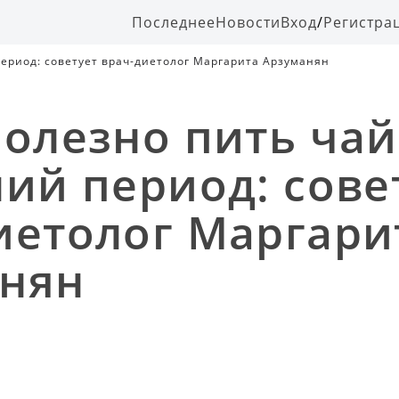
Последнее
Новости
Вход
/
Регистра
период: советует врач-диетолог Маргарита Арзуманян
полезно пить чай
ний период: сове
иетолог Маргари
нян