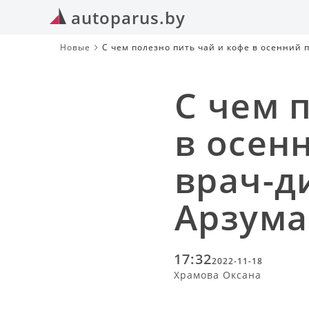
autoparus.by
Новые
С чем полезно пить чай и кофе в осенний 
С чем 
в осен
врач-д
Арзума
17:32
2022-11-18
Храмова Оксана