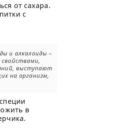
ся от сахара.
питки с
ды и алкалоиды –
 свойствами,
аний, выступают
их на организм,
 специи
ложить в
ерчика.