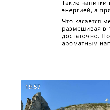
Такие напитки 
энергией, а пр
Что касается м
размешивая в 
достаточно. П
ароматным нап
19:57