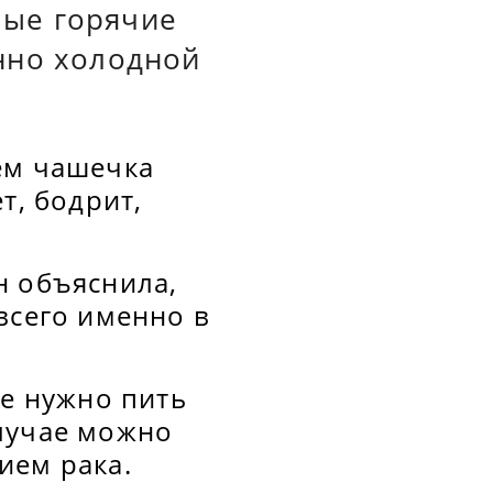
мые горячие
нно холодной
ем чашечка
т, бодрит,
н объяснила,
всего именно в
фе нужно пить
лучае можно
ием рака.