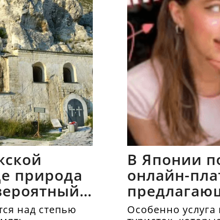
жской
В Японии п
где природа
онлайн-пла
вероятный
предлагаю
напрокат
ся над степью
Особенно услуга 