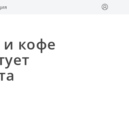
ция
 и кофе
тует
та