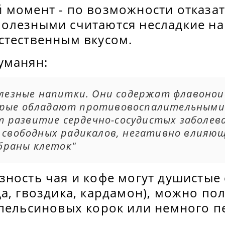
момент - по возможности отказать
олезными считаются несладкие на
стественным вкусом.
уманян:
олезные напитки. Они содержат флавонои
орые обладают противовоспалительными
развитие сердечно-сосудистых заболев
я свободных радикалов, негативно влияющ
раны клеток"
зность чая и кофе могут душистые
а, гвоздика, кардамон), можно по
апельсиновых корок или немного п