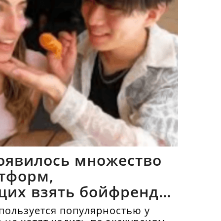
оявилось множество
тформ,
щих взять бойфрендов
пользуется популярностью у