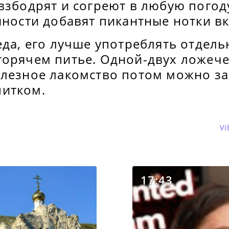
взбодрят и согреют в любую погоду
яности добавят пикантные нотки вк
еда, его лучше употреблять отдель
горячем питье. Одной-двух ложече
олезное лакомство потом можно з
итком.
Vi
17:43