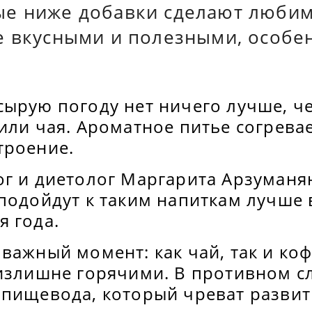
е ниже добавки сделают люби
е вкусными и полезными, особе
сырую погоду нет ничего лучше, ч
или чая. Ароматное питье согревае
троение.
ог и диетолог Маргарита Арзуманя
подойдут к таким напиткам лучше 
я года.
важный момент: как чай, так и ко
 излишне горячими. В противном с
 пищевода, который чреват развит