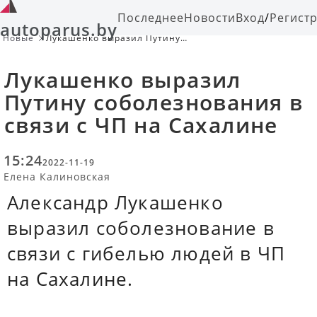
Последнее
Новости
Вход
/
Регист
autoparus.by
Новые
Лукашенко выразил Путину
соболезнования в связи с ЧП на
Сахалине
Лукашенко выразил
Путину соболезнования в
связи с ЧП на Сахалине
15:24
2022-11-19
Елена Калиновская
Александр Лукашенко
выразил соболезнование в
связи с гибелью людей в ЧП
на Сахалине.