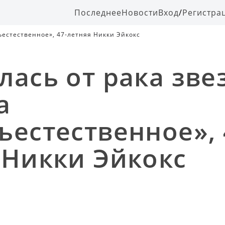
Последнее
Новости
Вход
/
Регистра
ъестественное», 47-летняя Никки Эйкокс
лась от рака зве
а
ъестественное», 
 Никки Эйкокс