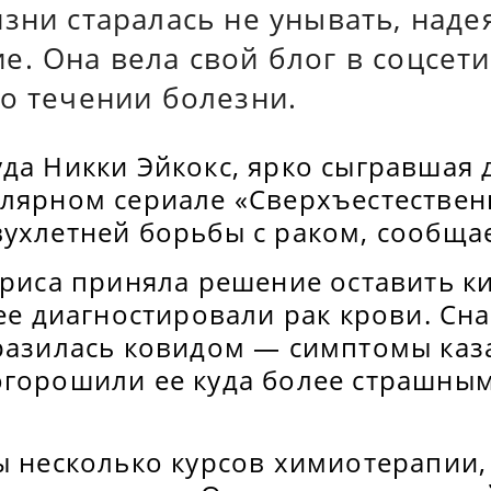
зни старалась не унывать, наде
. Она вела свой блог в соцсети
о течении болезни.
уда Никки Эйкокс, ярко сыгравшая
улярном сериале «Сверхъестествен
ухлетней борьбы с раком, сообщае
триса приняла решение оставить к
нее диагностировали рак крови. Сн
аразилась ковидом — симптомы каз
огорошили ее куда более страшны
ы несколько курсов химиотерапии,