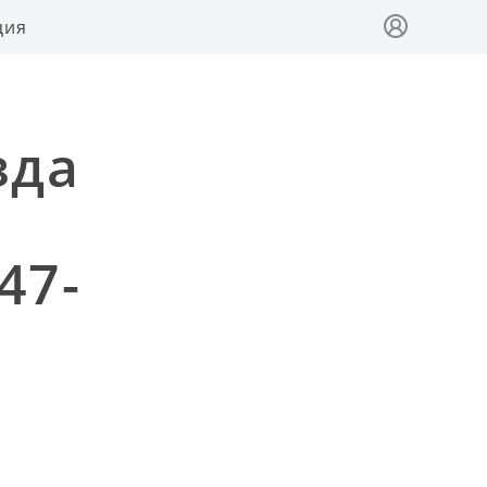
ция
зда
47-