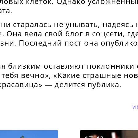
оловых клеток. Однако усложненны
ата.
ни старалась не унывать, надеясь 
 Она вела свой блог в соцсети, гд
езни. Последний пост она опублик
я близким оставляют поклонники с
тебя вечно», «Какие страшные нов
красавица» — делится публика.
Vi