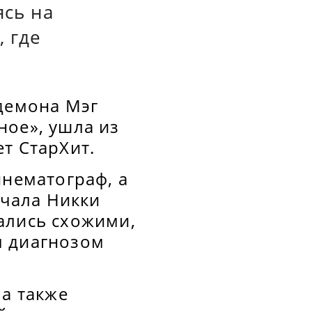
ясь на
, где
 демона Мэг
ное», ушла из
т СтарХит.
инематограф, а
ачала Никки
ались схожими,
м диагнозом
 а также