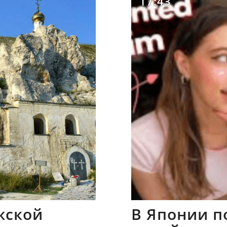
17:43
жской
В Японии п