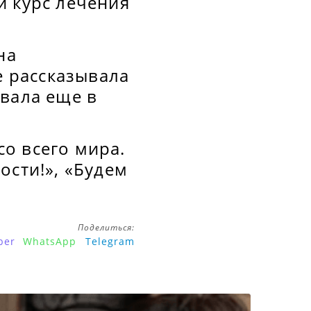
й курс лечения
на
е рассказывала
овала еще в
о всего мира.
ости!», «Будем
Поделиться:
ber
WhatsApp
Telegram