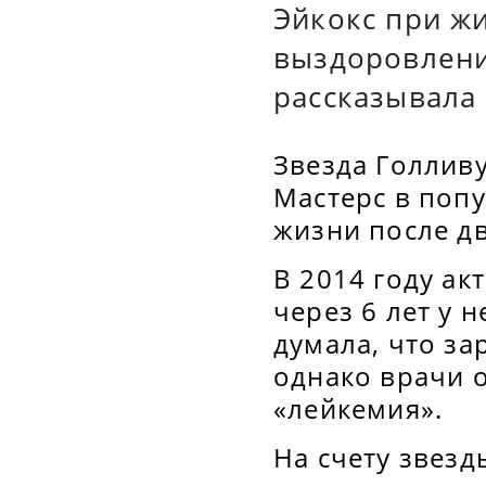
Эйкокс при жи
выздоровление
рассказывала 
Звезда Голлив
Мастерс в поп
жизни после дв
В 2014 году ак
через 6 лет у 
думала, что з
однако врачи 
«лейкемия».
На счету звезд