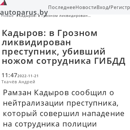
Последнее
Новости
Вход
/
Регист
autoparus.by
Новые
Кадыров: в Грозном ликвидирован
преступник, убивший ножом
сотрудника ГИБДД
Кадыров: в Грозном
ликвидирован
преступник, убивший
ножом сотрудника ГИБДД
11:47
2022-11-21
Ткачёв Андрей
Рамзан Кадыров сообщил о
нейтрализации преступника,
который совершил нападение
на сотрудника полиции