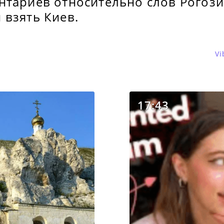
нтариев относительно слов Рогози
 взять Киев.
Vi
17:43