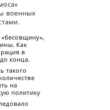
моса»
пы военных
стами.
у «бесовщину»,
ины. Как
ерация в
до конца.
ь такого
 количестве
ить на
кую политику
следовало