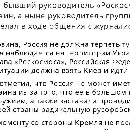
е бывший руководитель «Роскос
зин, а ныне руководитель груп
делал в ходе общения с журнали
зина, Россия не должна терпеть т
я наблюдается на территории Укра
лава «Роскосмоса», Российская Фед
туации должна взять Киев и идти 
отметил, что Россия не может имет
раина из-за того, что ее в большом
ружием, а также заставили провод
оей страны радикальную русофобс
моменту со стороны Кремля не по