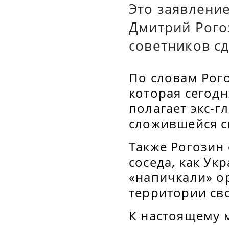
Это заявлени
Дмитрий Рого
советников с
По словам Рого
которая сегодн
полагает экс-г
сложившейся си
Также Рогозин 
соседа, как Ук
«напичкали» о
территории св
К настоящему 