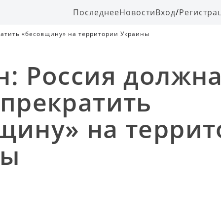
Последнее
Новости
Вход
/
Регистра
кратить «бесовщину» на территории Украины
н: Россия должна
 прекратить
щину» на терри
ны