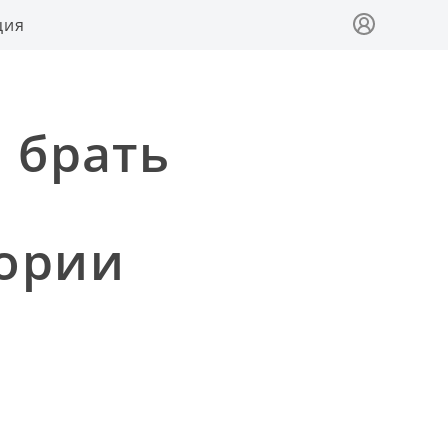
ция
 брать
тории