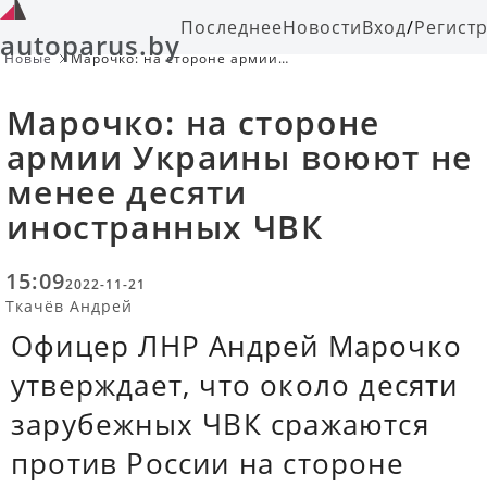
Последнее
Новости
Вход
/
Регист
autoparus.by
Новые
Марочко: на стороне армии
Украины воюют не менее десяти
иностранных ЧВК
Марочко: на стороне
армии Украины воюют не
менее десяти
иностранных ЧВК
15:09
2022-11-21
Ткачёв Андрей
Офицер ЛНР Андрей Марочко
утверждает, что около десяти
зарубежных ЧВК сражаются
против России на стороне