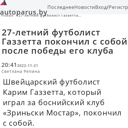
Последнее
Новости
Вход
/
Регист
autoparus.by
Новые
27-летний футболист Газзетта
покончил с собой после победы его
клуба
27-летний футболист
Газзетта покончил с собой
после победы его клуба
20:41
2022-11-21
Светлана Репина
Швейцарский футболист
Карим Газзетта, который
играл за боснийский клуб
«Зриньски Мостар», покончил
с собой.