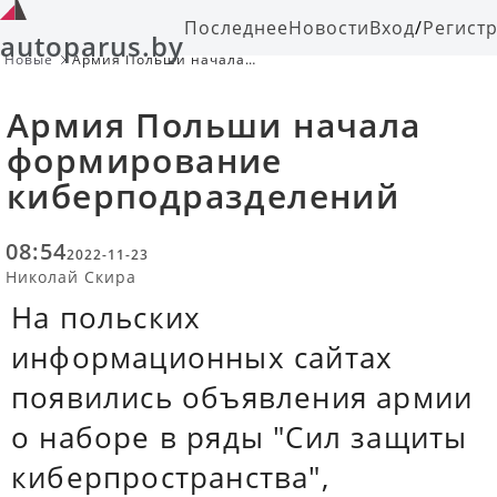
Последнее
Новости
Вход
/
Регист
autoparus.by
Новые
Армия Польши начала
формирование
киберподразделений
Армия Польши начала
формирование
киберподразделений
08:54
2022-11-23
Николай Скира
На польских
информационных сайтах
появились объявления армии
о наборе в ряды "Сил защиты
киберпространства",