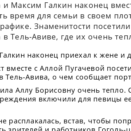
а и Максим Галкин наконец вмес
ть время для семьи в своем пло
графике. Знаменитости посетили
 в Тель-Авиве, где их очень теп
алкин наконец приехал к жене и д
т вместе с Аллой Пугачевой посет
в Тель-Авива, о чем сообщает порта
тила Аллу Борисовну очень тепло.
чреждения включили для певицы е
не расплакалась, встав, чтобы поп
ь зрителей и работников Гоголь-ц