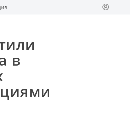
ция
етили
а в
х
ациями