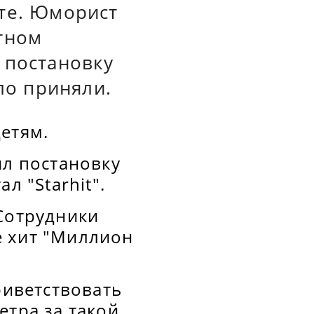
те. Юморист
тном
 постановку
ло приняли.
етям.
ил постановку
л "Starhit".
 Сотрудники
е хит "Миллион
риветствовать
етра за такой