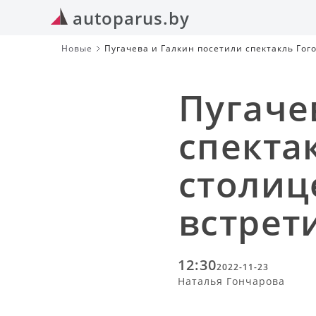
autoparus.by
Новые
Пугачева и Галкин посетили спектакль Гог
овациями
Пугаче
спекта
столиц
встрет
12:30
2022-11-23
Наталья Гончарова