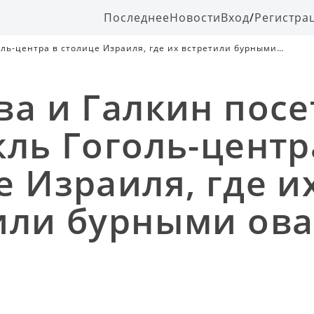
Последнее
Новости
Вход
/
Регистра
оль-центра в столице Израиля, где их встретили бурными
ва и Галкин пос
кль Гоголь-центр
е Израиля, где и
или бурными ов