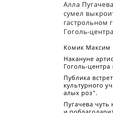
Алла Пугачев
сумел выкрои
гастрольном 
Гоголь-центра
Комик Максим Г
Накануне артис
Гоголь-центра 
Публика встре
культурного у
алых роз".
Пугачева чуть 
и поблагодарит