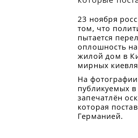
23 ноября рос
том, что поли
пытается пере
оплошность на 
жилой дом в Ки
мирных киевля
На фотографии 
публикуемых в
запечатлён ос
которая поста
Германией.