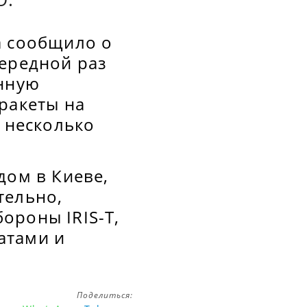
a сообщило о
чередной раз
енную
ракеты на
и несколько
дом в Киеве,
тельно,
ороны IRIS-T,
атами и
Поделиться: