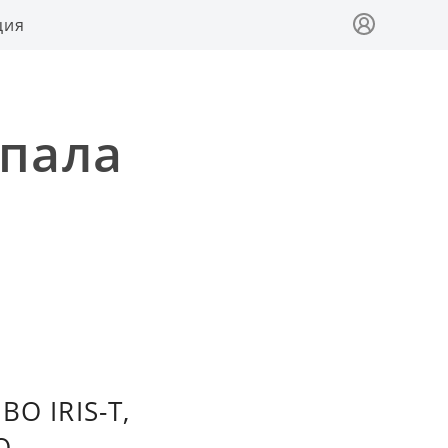
ция
упала
О IRIS-T,
О.