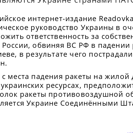
сийское интернет-издание Readovk
тическое руководство Украины в о
ложить ответственность за собств
России, обвиняя ВС РФ в падении 
еве, в результате чего пострадал
н.
с места падения ракеты на жилой 
 украинских ресурсах, предположи
колок ракеты противовоздушной об
вляется Украине Соединёнными Шт