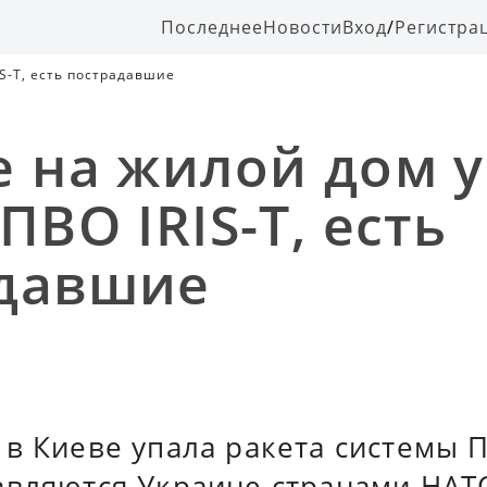
Последнее
Новости
Вход
/
Регистра
S-T, есть пострадавшие
е на жилой дом 
ПВО IRIS-T, есть
давшие
в Киеве упала ракета системы ПВ
авляются Украине странами НАТ