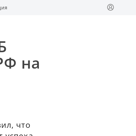
ция
Б
РФ на
ил, что
т успеха