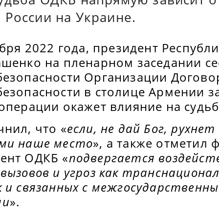
 России на Украине.
ября 2022 года, президент Республ
ашенко на пленарном заседании се
безопасности Организации Догово
езопасности в столице Армении за
операции окажет влияние на судьб
нил, что «
если, не дай Бог, рухнет
ми наше место
», а также отметил ф
ент ОДКБ «
подвергается воздейст
вызовов и угроз как транснациона
к и связанных с межгосударственн
ми
».