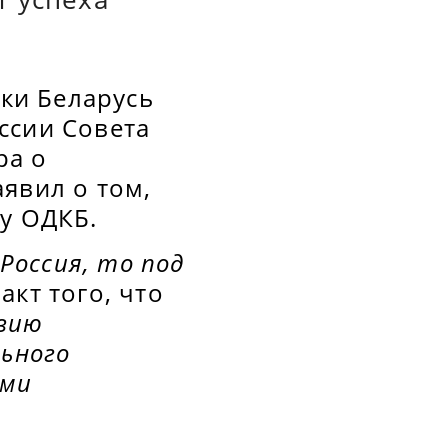
ики Беларусь
ссии Совета
ра о
явил о том,
у ОДКБ.
 Россия, то под
акт того, что
вию
льного
ыми