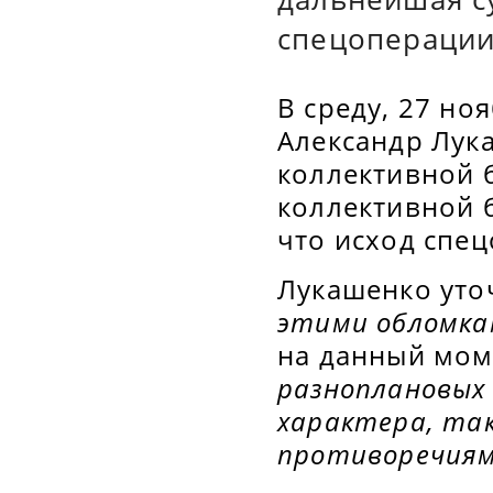
спецоперации
В среду, 27 но
Александр Лук
коллективной 
коллективной б
что исход спец
Лукашенко уточ
этими обломка
на данный мом
разноплановых 
характера, та
противоречия