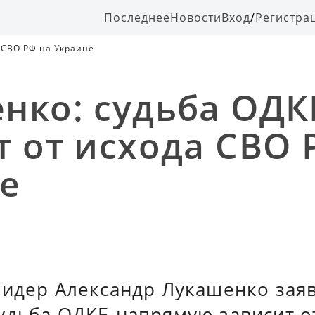
Последнее
Новости
Вход
/
Регистра
 СВО РФ на Украине
нко: судьба ОДК
т от исхода СВО 
е
лидер Александр Лукашенко заяв
удьба ОДКБ напрямую зависит о