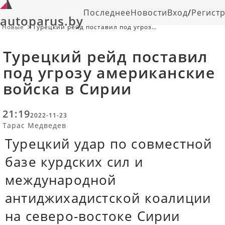
Последнее
Новости
Вход
/
Регист
autoparus.by
Новые
Турецкий рейд поставил под угрозу
американские войска в Сирии
Турецкий рейд поставил
под угрозу американские
войска в Сирии
21:19
2022-11-23
Тарас Медведев
Турецкий удар по совместной
базе курдских сил и
международной
антиджихадистской коалиции
на северо-востоке Сирии