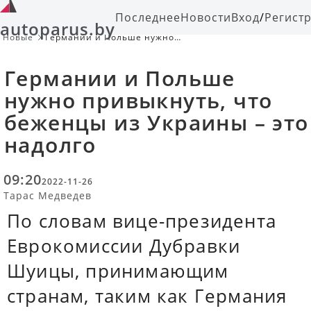
Последнее
Новости
Вход
/
Регист
autoparus.by
Новые
Германии и Польше нужно
привыкнуть, что беженцы из
Украины – это надолго
Германии и Польше
нужно привыкнуть, что
беженцы из Украины – это
надолго
09:20
2022-11-26
Тарас Медведев
По словам вице-президента
Еврокомиссии Дубравки
Шуицы, принимающим
странам, таким как Германия