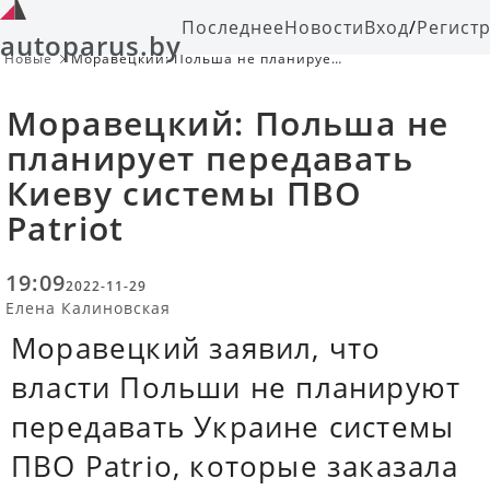
Последнее
Новости
Вход
/
Регист
autoparus.by
Новые
Моравецкий: Польша не планирует
передавать Киеву системы ПВО
Patriot
Моравецкий: Польша не
планирует передавать
Киеву системы ПВО
Patriot
19:09
2022-11-29
Елена Калиновская
Моравецкий заявил, что
власти Польши не планируют
передавать Украине системы
ПВО Patrio, которые заказала