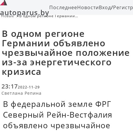
Последнее
Новости
Вход
/
Регист
autoparus.by
Новые
В одном регионе Германии
объявлено чрезвычайное
положение из-за энергетического
В одном регионе
кризиса
Германии объявлено
чрезвычайное положение
из-за энергетического
кризиса
23:17
2022-11-29
Светлана Репина
В федеральной земле ФРГ
Северный Рейн-Вестфалия
объявлено чрезвычайное