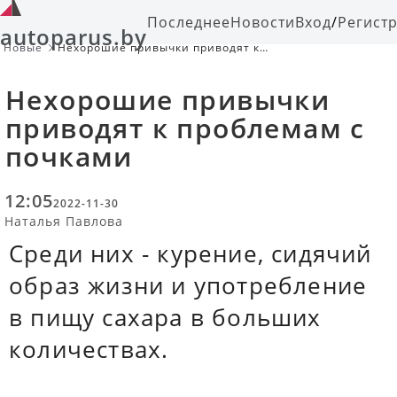
Последнее
Новости
Вход
/
Регист
autoparus.by
Новые
Нехорошие привычки приводят к
проблемам с почками
Нехорошие привычки
приводят к проблемам с
почками
12:05
2022-11-30
Наталья Павлова
Среди них - курение, сидячий
образ жизни и употребление
в пищу сахара в больших
количествах.