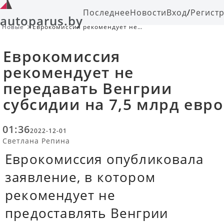
Последнее
Новости
Вход
/
Регист
autoparus.by
Новые
Еврокомиссия рекомендует не
передавать Венгрии субсидии на
7,5 млрд евро
Еврокомиссия
рекомендует не
передавать Венгрии
субсидии на 7,5 млрд евро
01:36
2022-12-01
Светлана Репина
Еврокомиссия опубликовала
заявление, в котором
рекомендует не
предоставлять Венгрии