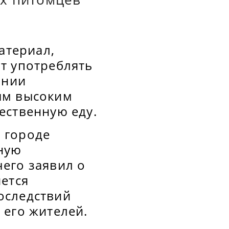
атериал,
т употреблять
янии
ым высоким
ественную еду.
 городе
ную
его заявил о
яется
оследствий
 его жителей.