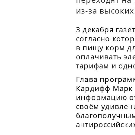
из-за высоких
3 декабря газе
согласно кото
в пищу корм дл
оплачивать эл
тарифам и одн
Глава програм
Кардифф Марк 
информацию от
своём удивлен
благополучным
антироссийски