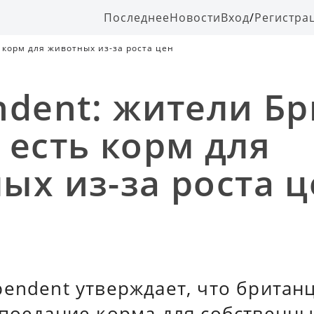
Последнее
Новости
Вход
/
Регистра
 корм для животных из-за роста цен
ndent: жители Б
 есть корм для
ых из-за роста ц
pendent утверждает, что британ
 поедание корма для собственн