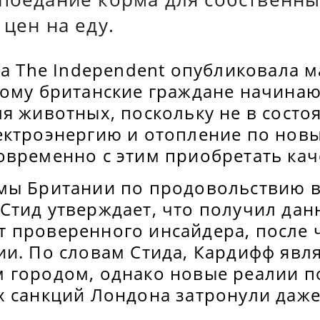
 цен на еду.
та The Independent опубликовала м
рому британские граждане начинаю
я животных, поскольку не в состо
ектроэнергию и отопление по нов
овременно с этим приобретать кач
мы Британии по продовольствию в
Стид утверждает, что получил дан
 проверенного инсайдера, после ч
ии. По словам Стида, Кардифф явл
 городом, однако новые реалии п
х санкций Лондона затронули даже