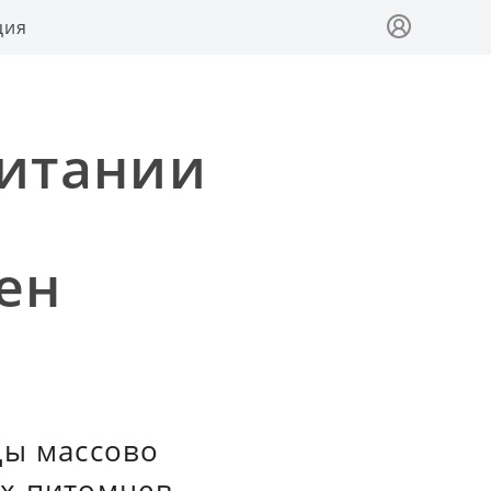
ция
ритании
ен
цы массово
ых питомцев