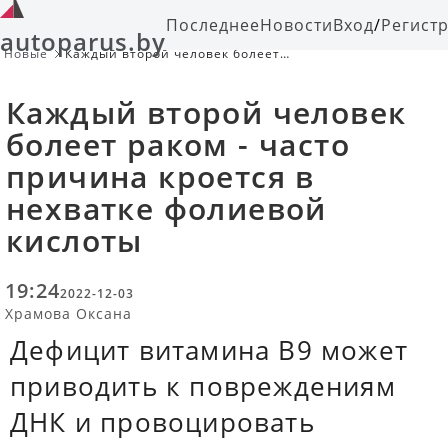
Последнее
Новости
Вход
/
Регист
autoparus.by
Новые
Каждый второй человек болеет
раком - часто причина кроется в
нехватке фолиевой кислоты
Каждый второй человек
болеет раком - часто
причина кроется в
нехватке фолиевой
кислоты
19:24
2022-12-03
Храмова Оксана
Дефицит витамина В9 может
приводить к повреждениям
ДНК и провоцировать