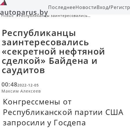
Последнее
Новости
Вход
/
Регист
autoparus.by
Новые
Республиканцы заинтересовались
«секретной нефтяной сделкой»
Байдена и саудитов
Республиканцы
заинтересовались
«секретной нефтяной
сделкой» Байдена и
саудитов
00:48
2022-12-05
Максим Алексеев
Конгрессмены от
Республиканской партии США
запросили у Госдепа