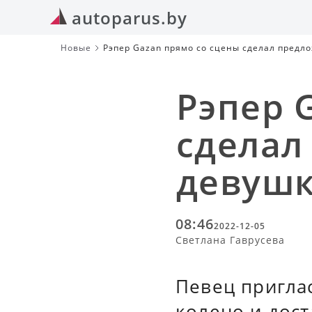
autoparus.by
Новые
Рэпер Gazan прямо со сцены сделал предл
Рэпер 
сделал
девуш
08:46
2022-12-05
Светлана Гаврусева
Певец пригла
колено и дос