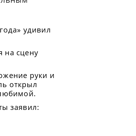
 года» удивил
я на сцену
ожение руки и
ль открыл
 любимой.
ты заявил: