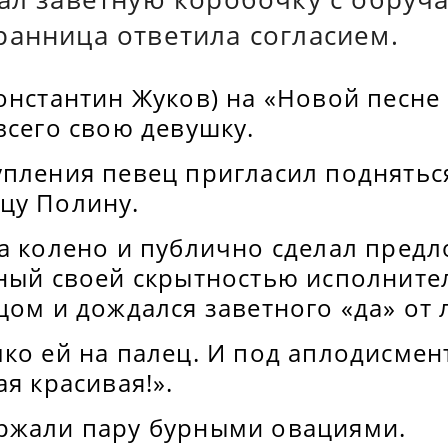
ранница ответила согласием.
онстантин Жуков) на «Новой песне
всего свою девушку.
упления певец пригласил поднятьс
цу Полину.
а колено и публично сделал предл
тный своей скрытностью исполните
цом и дождался заветного «да» от
ко ей на палец. И под аплодисмен
ая красивая!».
ржали пару бурными овациями.