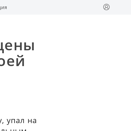
ция
сцены
оей
, упал на
чальным