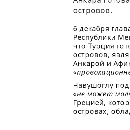
островов.
6 декабря гла
Республики Ме
что Турция гот
островов, явл
Анкарой и Афин
«
провокационн
Чавушоглу под
«
не может мол
Грецией, кото
островах, обл