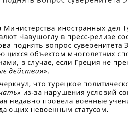
ва Министерства иностранных дел 
влют Чавушоглу в пресс-релизе со
ова поднять вопрос суверенитета 
яющихся объектом многолетних сп
ами, в случае, если Греция не пре
ые действия
».
черкнул, что турецкое политическ
чать
» из-за нарушения условий с
рая недавно провела военные учен
адающих невоенным статусом.