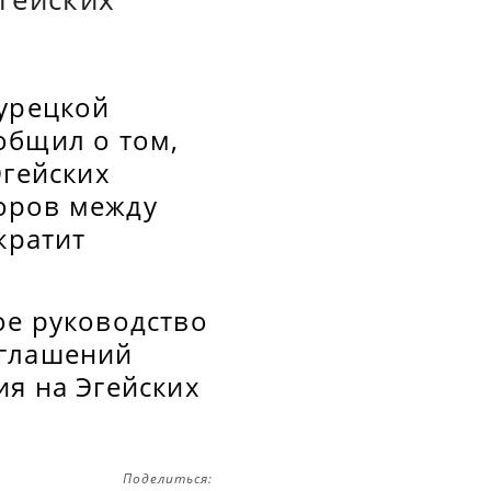
Турецкой
общил о том,
Эгейских
оров между
кратит
ое руководство
оглашений
ия на Эгейских
Поделиться: