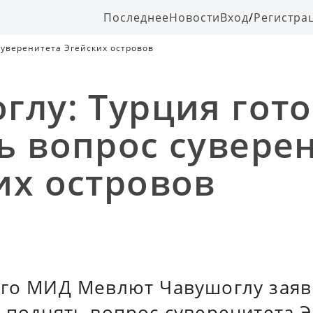
Последнее
Новости
Вход
/
Регистра
суверенитета Эгейских островов
глу: Турция гот
ь вопрос сувере
их островов
ого МИД Мевлют Чавушоглу заяв
 поднять вопрос суверенитета 