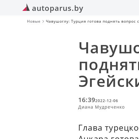
autoparus.by
Новые
Чавушоглу: Турция готова поднять вопрос 
Чавушо
поднят
Эгейск
16:39
2022-12-06
Диана Мудреченко
Глава турецк
Анкара готова