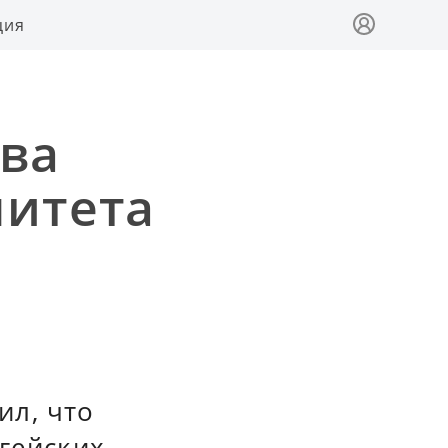
ция
ова
нитета
ил, что
Эгейских