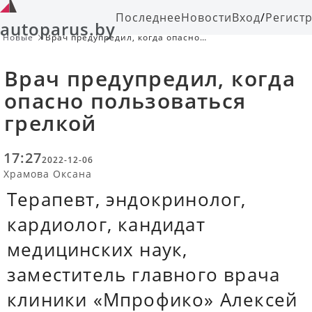
Последнее
Новости
Вход
/
Регист
autoparus.by
Новые
Врач предупредил, когда опасно
пользоваться грелкой
Врач предупредил, когда
опасно пользоваться
грелкой
17:27
2022-12-06
Храмова Оксана
Терапевт, эндокринолог,
кардиолог, кандидат
медицинских наук,
заместитель главного врача
клиники «Мпрофико» Алексей