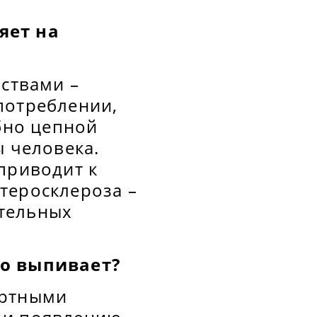
яет на
йствами –
потреблении,
бно цепной
ы человека.
приводит к
теросклероза –
тельных
то выпивает?
иртными