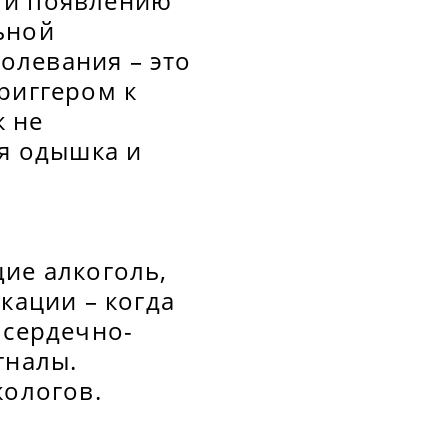
 и появлению
ьной
олевания – это
риггером к
к не
ся одышка и
ие алкоголь,
кации – когда
 сердечно-
гналы.
кологов.