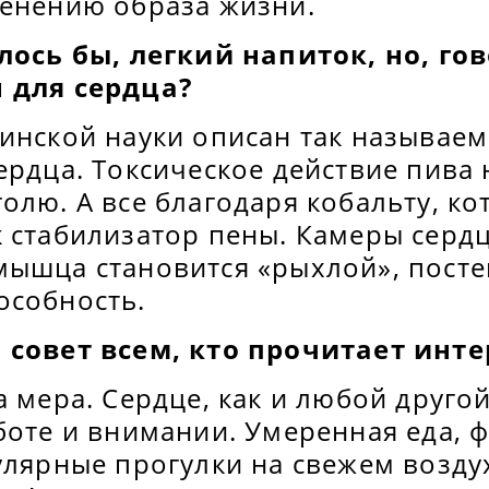
менению образа жизни.
алось бы, легкий напиток, но, го
 для сердца?
цинской науки описан так называе
ердца. Токсическое действие пива 
олю. А все благодаря кобальту, к
к стабилизатор пены. Камеры серд
мышца становится «рыхлой», пост
особность.
 совет всем, кто прочитает инт
а мера. Сердце, как и любой другой
боте и внимании. Умеренная еда, 
улярные прогулки на свежем возду