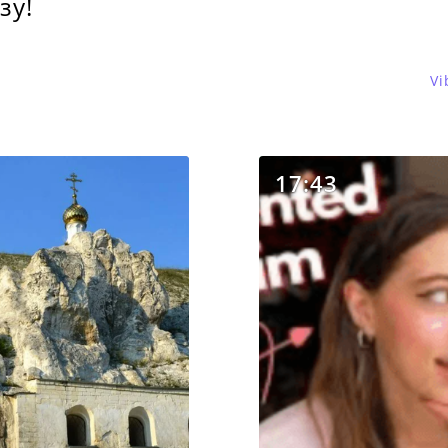
зу!
Vi
17:43