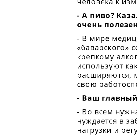
человека к из
- А пиво? Каз
очень полезен
- В мире меди
«баварского» с
крепкому алког
используют ка
расширяются, 
свою работосп
- Ваш главный
- Во всем нужн
нуждается в за
нагрузки и рег