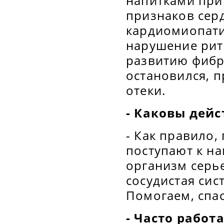
напитками при
признаков сер
кардиомиопати
нарушение ритм
развитию фибр
остановился, п
отеки.
- Каковы дейс
- Как правило,
поступают к на
организм серье
сосудистая сис
Помогаем, спас
- Часто работ