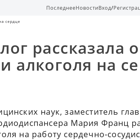
Последнее
Новости
Вход
/
Регистра
на сердце
лог рассказала о
и алкоголя на с
цинских наук, заместитель гла
рдиодиспансера Мария Франц ра
оля на работу сердечно-сосудис