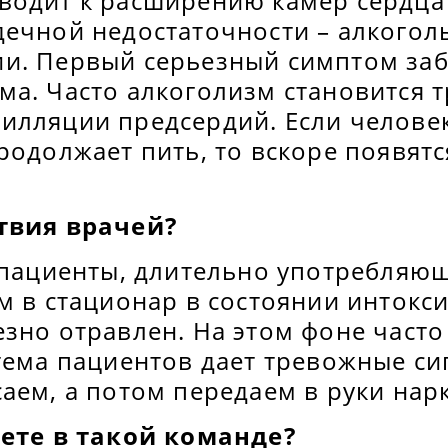
водит к расширению камер сердца
дечной недостаточности – алкогол
и. Первый серьезный симптом заб
а. Часто алкоголизм становится т
илляции предсердий. Если челове
родолжает пить, то вскоре появят
твия врачей?
 пациенты, длительно употребляющ
м в стационар в состоянии интокси
зно отравлен. На этом фоне часто
тема пациентов дает тревожные си
аем, а потом передаем в руки нар
аете в такой команде?