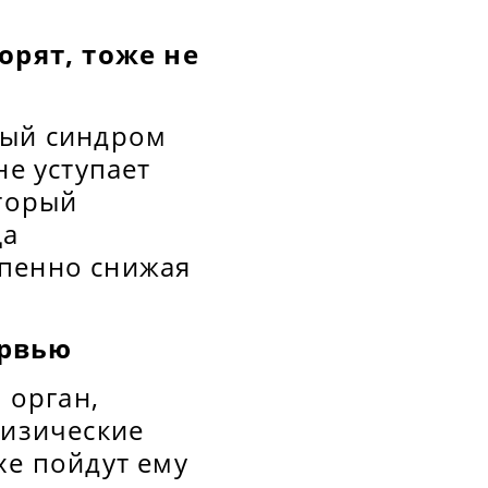
ворят, тоже не
мый синдром
не уступает
оторый
ца
епенно снижая
ервью
 орган,
физические
хе пойдут ему