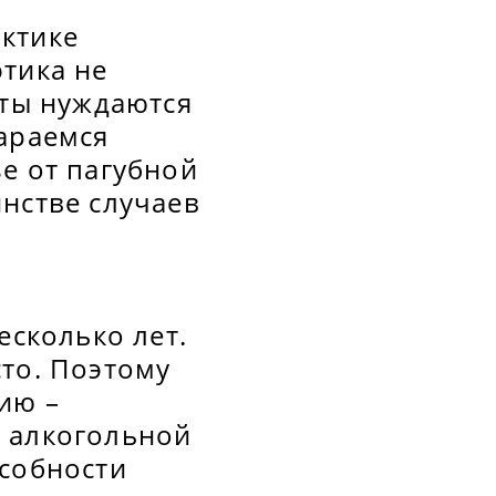
актике
тика не
нты нуждаются
тараемся
е от пагубной
нстве случаев
есколько лет.
сто. Поэтому
ию –
и алкогольной
особности