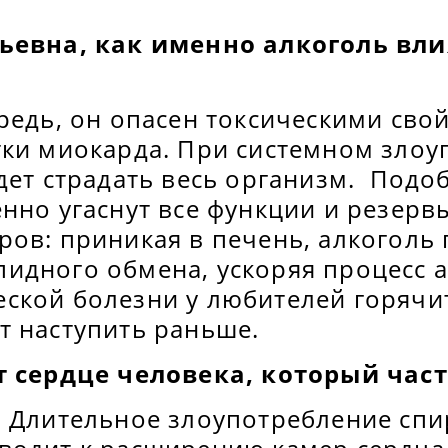
ьевна, как именно алкоголь вли
редь, он опасен токсическими сво
тки миокарда. При системном злоу
дет страдать весь организм. Подо
нно угаснут все функции и резерв
ов: приникая в печень, алкоголь 
идного обмена, ускоряя процесс а
ской болезни у любителей горячи
т наступить раньше.
т сердце человека, который час
! Длительное злоупотребление сп