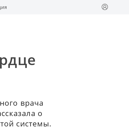
ция
ердце
вного врача
ссказала о
той системы.