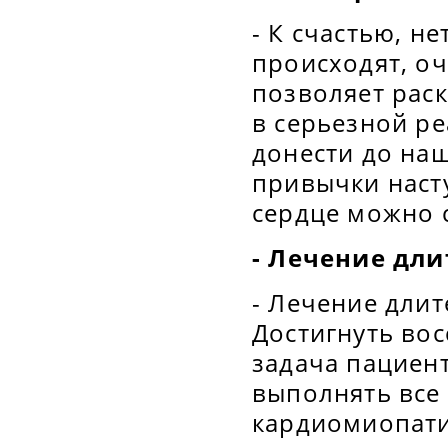
- К счастью, не
происходят, оч
позволяет раск
в серьезной р
донести до наш
привычки насту
сердце можно с
- Лечение дли
- Лечение длит
Достигнуть во
задача пациент
выполнять все
кардиомиопати