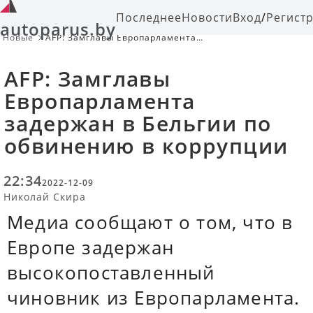
Последнее
Новости
Вход
/
Регист
autoparus.by
Новые
AFP: Замглавы Европарламента
задержан в Бельгии по обвинению
в коррупции
AFP: Замглавы
Европарламента
задержан в Бельгии по
обвинению в коррупции
22:34
2022-12-09
Николай Скира
Медиа сообщают о том, что в
Европе задержан
высокопоставленный
чиновник из Европарламента.