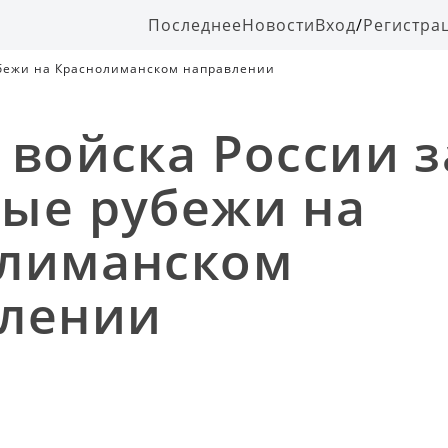
Последнее
Новости
Вход
/
Регистра
убежи на Краснолиманском направлении
 войска России 
ые рубежи на
олиманском
лении