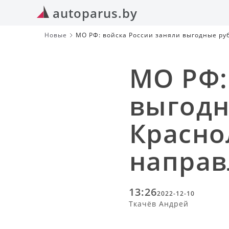
autoparus.by
Новые
МО РФ: войска России заняли выгодные р
МО РФ:
выгодн
Красн
направ
13:26
2022-12-10
Ткачёв Андрей