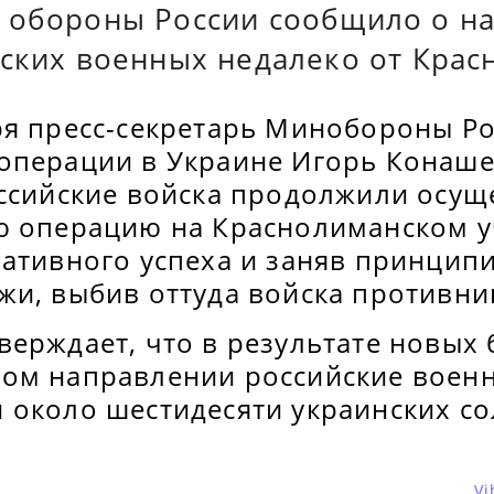
 обороны России сообщило о н
йских военных недалеко от Крас
ря пресс-секретарь Минобороны Ро
операции в Украине Игорь Конаш
оссийские войска продолжили осущ
ю операцию на Краснолиманском у
ративного успеха и заняв принцип
жи, выбив оттуда войска противни
ерждает, что в результате новых 
ом направлении российские воен
 около шестидесяти украинских со
Vi