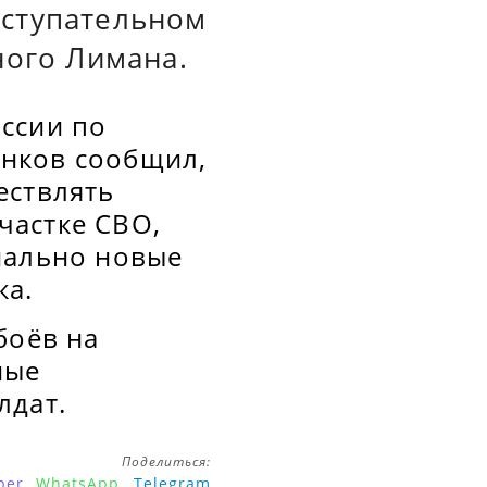
аступательном
ного Лимана.
ссии по
енков сообщил,
ествлять
частке СВО,
иально новые
ка.
боёв на
ные
лдат.
Поделиться:
ber
WhatsApp
Telegram