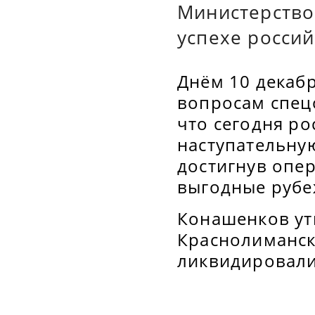
Министерство
успехе росси
Днём 10 декаб
вопросам спец
что сегодня р
наступательну
достигнув опе
выгодные рубе
Конашенков утв
Краснолиманск
ликвидировали