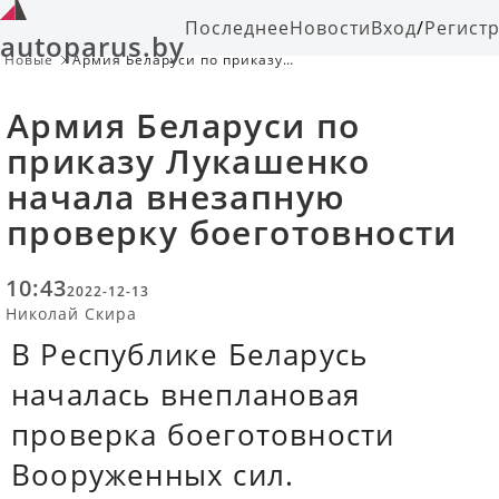
Последнее
Новости
Вход
/
Регист
autoparus.by
Новые
Армия Беларуси по приказу
Лукашенко начала внезапную
проверку боеготовности
Армия Беларуси по
приказу Лукашенко
начала внезапную
проверку боеготовности
10:43
2022-12-13
Николай Скира
В Республике Беларусь
началась внеплановая
проверка боеготовности
Вооруженных сил.