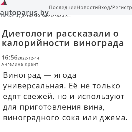
Последнее
Новости
Вход
/
Регист
autoparus.by
Новые
Диетологи рассказали о
калорийности винограда
Диетологи рассказали о
калорийности винограда
16:56
2022-12-14
Ангелина Крент
Виноград — ягода
универсальная. Её не только
едят свежей, но и используют
для приготовления вина,
виноградного сока или джема.