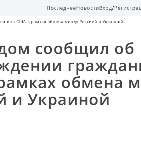
Последнее
Новости
Вход
/
Регистра
данина США в рамках обмена между Россией и Украиной
дом сообщил об
ждении граждан
рамках обмена 
й и Украиной