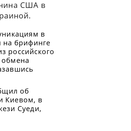
нина США в
раиной.
уникациям в
и на брифинге
з российского
 обмена
азавшись
общил об
 Киевом, в
ези Суеди,