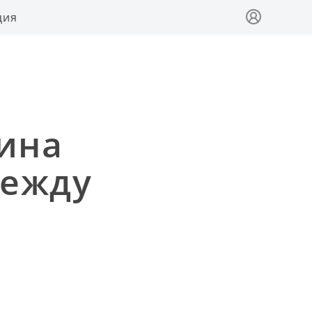
ция
ина
между