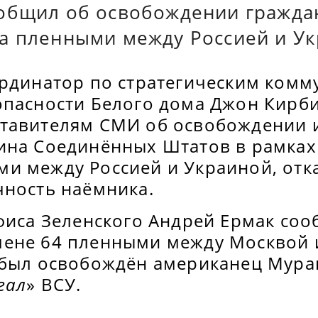
общил об освобождении гражда
а пленными между Россией и Ук
ординатор по стратегическим комм
опасности Белого дома Джон Кирб
тавителям СМИ об освобождении и
ина Соединённых Штатов в рамках
и между Россией и Украиной, отк
чность наёмника.
Офиса Зеленского Андрей Ермак со
ене 64 пленными между Москвой и
 был освобождён американец Мурак
гал
» ВСУ.