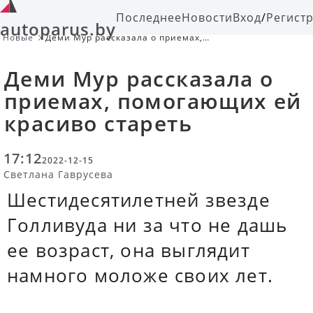
Последнее
Новости
Вход
/
Регист
autoparus.by
Новые
Деми Мур рассказала о приемах,
помогающих ей красиво стареть
Деми Мур рассказала о
приемах, помогающих ей
красиво стареть
17:12
2022-12-15
Светлана Гаврусева
Шестидесятилетней звезде
Голливуда ни за что не дашь
ее возраст, она выглядит
намного моложе своих лет.