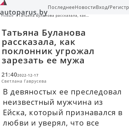
Последнее
Новости
Вход
/
Регист
autoparus.by
Новые
Татьяна Буланова рассказала, как
поклонник угрожал зарезать ее
мужа
Татьяна Буланова
рассказала, как
поклонник угрожал
зарезать ее мужа
21:40
2022-12-17
Светлана Гаврусева
В девяностых ее преследовал
неизвестный мужчина из
Ейска, который признавался в
любви и уверял, что все