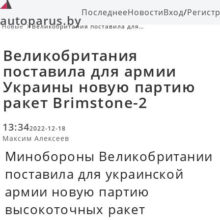
Последнее
Новости
Вход
/
Регист
autoparus.by
Новые
Великобритания поставила для
армии Украины новую партию
ракет Brimstone-2
Великобритания
поставила для армии
Украины новую партию
ракет Brimstone-2
13:34
2022-12-18
Максим Алексеев
Минобороны Великобритании
поставила для украинской
армии новую партию
высокоточных ракет