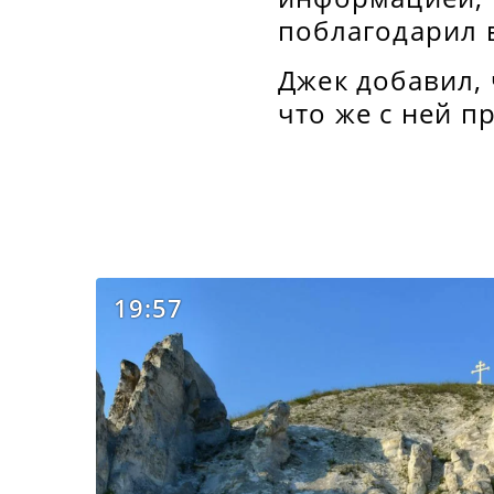
поблагодарил в
Джек добавил,
что же с ней п
19:57