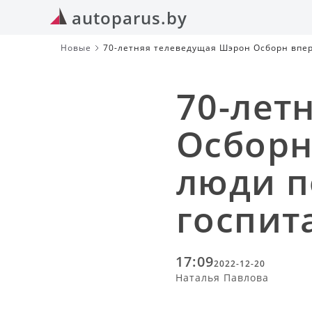
autoparus.by
Новые
70-летняя телеведущая Шэрон Осборн впе
70-лет
Осборн
люди п
госпит
17:09
2022-12-20
Наталья Павлова