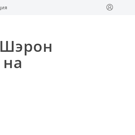
ция
 Шэрон
 на