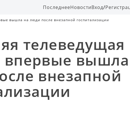
Последнее
Новости
Вход
/
Регистра
рвые вышла на люди после внезапной госпитализации
няя телеведущая
 впервые вышла
осле внезапной
ализации