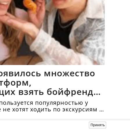
оявилось множество
тформ,
щих взять бойфрендов
пользуется популярностью у
е не хотят ходить по экскурсиям и
топримечательности в
нда бойфренда стоит в среднем
Принять
.