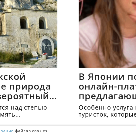
жской
В Японии п
где природа
онлайн-пла
вероятный
предлагаю
напрокат
ся над степью
Особенно услуга 
амять
туристок, которы
осматривать дос
одиночестве. Аре
ование
файлов cookies.
40 долларов в час