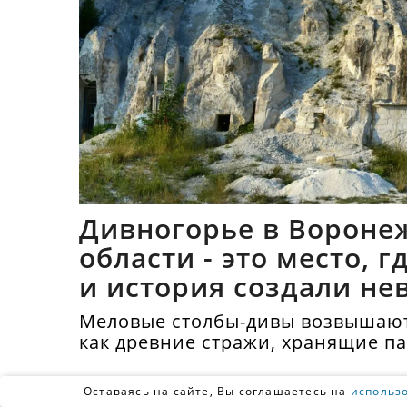
Дивногорье в Вороне
области - это место, 
и история создали не
синтез
Меловые столбы-дивы возвышают
как древние стражи, хранящие п
тысячелетий.
Оставаясь на сайте, Вы соглашаетесь на
использ