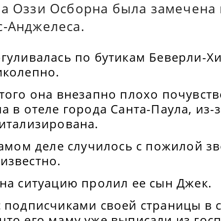
ра Оззи Осборна была замечена 
с-Анджелеса.
гуливалась по бутикам Беверли-Хи
иколепно.
того она внезапно плохо почувств
а в отеле города Санта-Паула, из-
питализирована.
самом деле случилось с пожилой зв
известно.
на ситуацию пролил ее сын Джек.
с подписчиками своей страницы в 
то его маму уже выписали из госп