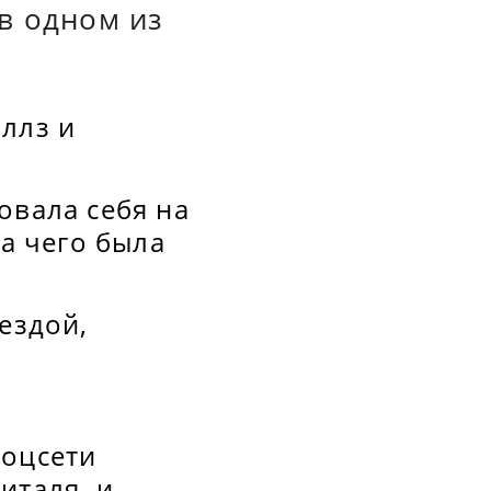
в одном из
ллз и
овала себя на
за чего была
ездой,
соцсети
италя, и