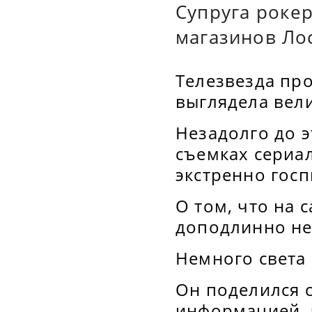
Супруга роке
магазинов Ло
Телезвезда про
выглядела вел
Незадолго до э
съемках сериал
экстренно гос
О том, что на 
доподлинно не
Немного света 
Он поделился 
информацией, ч